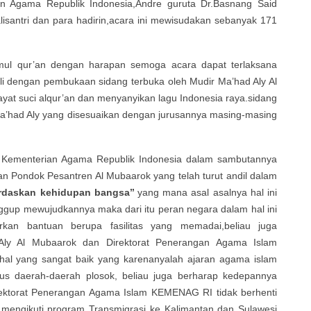
an Agama Republik Indonesia,Andre guruta Dr.Basnang Said
isantri dan para hadirin,acara ini mewisudakan sebanyak 171
ul qur’an dengan harapan semoga acara dapat terlaksana
i dengan pembukaan sidang terbuka oleh Mudir Ma’had Aly Al
yat suci alqur’an dan menyanyikan lagu Indonesia raya.sidang
n Ma’had Aly yang disesuaikan dengan jurusannya masing-masing
n Kementerian Agama Republik Indonesia dalam sambutannya
 Pondok Pesantren Al Mubaarok yang telah turut andil dalam
daskan kehidupan bangsa’’
yang mana asal asalnya hal ini
gup mewujudkannya maka dari itu peran negara dalam hal ini
an bantuan berupa fasilitas yang memadai,beliau juga
Aly Al Mubaarok dan Direktorat Penerangan Agama Islam
l yang sangat baik yang karenanyalah ajaran agama islam
sus daerah-daerah plosok, beliau juga berharap kedepannya
rektorat Penerangan Agama Islam KEMENAG RI tidak berhenti
mengikuti program Transmigrasi ke Kalimantan dan Sulawesi