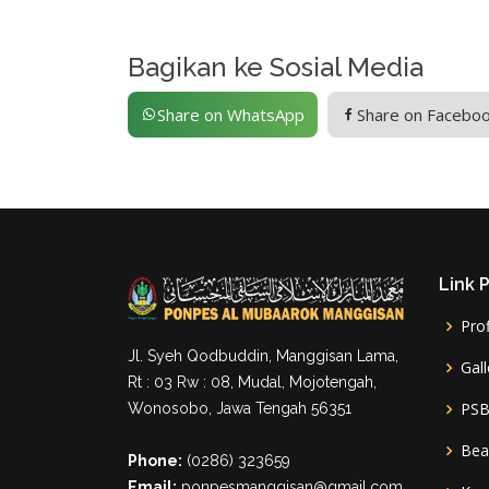
Bagikan ke Sosial Media
Share on WhatsApp
Share on Facebo
Link 
Prof
Jl. Syeh Qodbuddin, Manggisan Lama,
Gall
Rt : 03 Rw : 08, Mudal, Mojotengah,
PSB
Wonosobo, Jawa Tengah 56351
Bea
Phone:
(0286) 323659
Email:
ponpesmanggisan@gmail.com