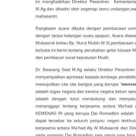
ini menghadirkan Direktur Pesantren Kementeri
M.Ag.dan dihadiri oleh segenap tamu undangan,wal
mahasantri.
Rangkaian acara dibuka dengan pembacaan umm
dengan tanpa halangan suatu apapun. Acara diawal
Mubaarok beliau Bp. Nurul Mubin M.Si,pembacaan a
terbuka ini berisi tentang perubahan gelar lulusa
dan pembacan surat keputusan Mudir.
Dr. Basnang Said M.Ag selaku Direktur Pesantre
menyampaikan apresiasi kepada lembaga pendidikan
mewujudkan cita cita bangsa yang berupa “
mencer
adalah tugas negara dan karena negara belum sang
adalah dengan turut mendukung dan menyalurk
menanggapi tentang kerjasama antara Ma’had 
KEMENAG RI yang berupa Dai Romadlon adalah ha
dapat tersebar ke seluruh penjuru negeri terkhu
kerjasama antara Ma’had Aly Al Mubaarok dan Di
pada program Dai Romadlon saja nmun juga bisa 