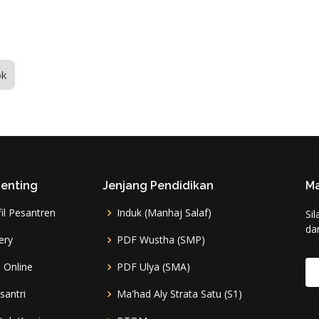
ok
Penting
Jenjang Pendidikan
Ma
il Pesantren
Induk (Manhaj Salaf)
Si
da
ery
PDF Wustha (SMP)
 Online
PDF Ulya (SMA)
santri
Ma'had Aly Strata Satu (S1)