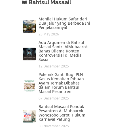
Bahtsul Masaail
Menilai Hukum Safar dari
Dua Jalur yang Berbeda Ini
Penjelasannya!
23 May 2026
Adu Argumen di Bahsul
Masail Santri AlMubaarok
Bahas Dilema Konten
Kontroversial di Media
Sosial
12 December 2025
Polemik Ganti Rugi PLN
Kasus Kematian Ribuan
Ayam Ternak Dibahas
dalam Forum Bahtsul
Masail Pesantren
07 December 2025
Bahtsul Masaail Pondok
Pesantren Al Mubaarok
Wonosobo Soroti Hukum
Karnaval Patung
30 November 2025