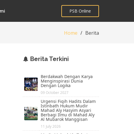
mi
PSB Online
Home
Berita
Berita Terkini
Berdakwah Dengan Karya
Menginspirasi Dunia
Dengan Logika
09 October 2027
Urgensi Fiqih Hadits Dalam
Istinbath Hukum Mudir
Mahad Aly Hasyim Asyari
Berbagi Ilmu di Mahad Aly
Al Mubarok Manggisan
11 July 2026