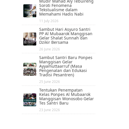
Mudir Mahad Aly Tebuireng
Soroti Fenomena
Tekstualisme dalam
Memahami Hadis Nabi
11 July 2026
Sambut Hari Asyuro Santri
PP Al Mubaarok Manggisan
Gelar Shalat Sunnah dan
Dzikir Bersama
26 June 2026
Sambut Santri Baru Ponpes
Manggisan Gelar
Ayyamuttaarruf (Masa
Pengenalan dan Edukasi
Tradisi Pesantren)
25 June 2026
Tentukan Penempatan
Kelas Ponpes Al Mubaarok
Manggisan Wonosobo Gelar
Tes Santri Baru
23 June 2026