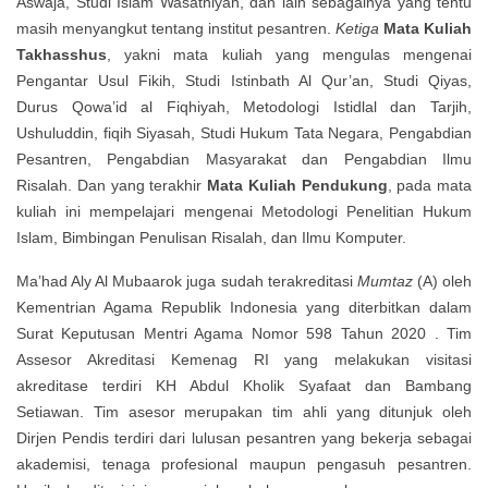
Aswaja, Studi Islam Wasathiyah, dan lain sebagainya yang tentu
masih menyangkut tentang institut pesantren.
Ketiga
Mata Kuliah
Takhasshus
, yakni mata kuliah yang mengulas mengenai
Pengantar Usul Fikih, Studi Istinbath Al Qur’an, Studi Qiyas,
Durus Qowa’id al Fiqhiyah, Metodologi Istidlal dan Tarjih,
Ushuluddin, fiqih Siyasah, Studi Hukum Tata Negara, Pengabdian
Pesantren, Pengabdian Masyarakat dan Pengabdian Ilmu
Risalah. Dan yang terakhir
Mata Kuliah Pendukung
, pada mata
kuliah ini mempelajari mengenai Metodologi Penelitian Hukum
Islam, Bimbingan Penulisan Risalah, dan Ilmu Komputer.
Ma’had Aly Al Mubaarok juga sudah terakreditasi
Mumtaz
(A) oleh
Kementrian Agama Republik Indonesia yang diterbitkan dalam
Surat Keputusan Mentri Agama Nomor 598 Tahun 2020 . Tim
Assesor Akreditasi Kemenag RI yang melakukan visitasi
akreditase terdiri KH Abdul Kholik Syafaat dan Bambang
Setiawan. Tim asesor merupakan tim ahli yang ditunjuk oleh
Dirjen Pendis terdiri dari lulusan pesantren yang bekerja sebagai
akademisi, tenaga profesional maupun pengasuh pesantren.