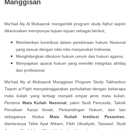
Manggisan
Ma’had Aly Al Mubaarok mengambil program study
fiqhut taqnin
dikarenakan mempunyai tujuan-tujuan sebagai berikut;
Memberikan kontribusi dalam pembinaan hukum Nasional
yang sesuai dengan nilai-nilai masyarakat Indinesia.
Menghilangkan dikotomi hukum umum dan hukum agama.
Menyiapkan aparat hukum yang memiliki integritas akhlaq
dan profesional.
Ma’had Aly al Mubaarok Manggisan Program Study
Takhashus
Taqnin al Fiqhi
menyelenggarakan perkuliahan dengan beberapa
mata kuliah yang terbagi menjadi empat jenis mata kuliah,
Pertama
Mata Kuliah Nasional
, yakni Studi Pancasila, Taknik
Penulisan Karya Ilmiah, Perbandingan Hukum, dan lain
sebagainya.
Kedua
Mata Kuliah Institusi Pesantren
,
diantaranya Tafsir Ayat Ahkam, Fikih Ubudiyah, Tasawuf, Studi