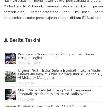
Hasil akreditasi ini menunjukan bahwa penyelanggara program
Ma’had Aly Al Mubaarok memenuhi standar kurikulum, proses
pembelajaran, sarana-prasarana dan kelulusan santri
berdasarkan standar pembelajaran dan pendidikan S1 Nasional.
Berita Terkini
Berdakwah Dengan Karya Menginspirasi Dunia
Dengan Logika
09 October 2027
Urgensi Fiqih Hadits Dalam Istinbath Hukum Mudir
Mahad Aly Hasyim Asyari Berbagi Ilmu di Mahad Aly
Al Mubarok Manggisan
11 July 2026
Mudir Mahad Aly Tebuireng Soroti Fenomena
Tekstualisme dalam Memahami Hadis Nabi
11 July 2026
Sambut Hari Asyuro Santri PP Al Mubaarok