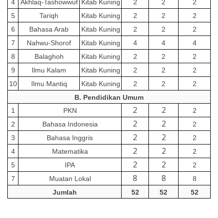
4
Akhlaq-Tashowwuf
Kitab Kuning
2
2
2
5
Tariqh
Kitab Kuning
2
2
2
6
Bahasa Arab
Kitab Kuning
2
2
2
7
Nahwu-Shorof
Kitab Kuning
4
4
4
8
Balaghoh
Kitab Kuning
2
2
2
9
Ilmu Kalam
Kitab Kuning
2
2
2
10
Ilmu Mantiq
Kitab Kuning
2
2
2
B. Pendidikan Umum
2
2
1
PKN
2
2
2
2
Bahasa Indonesia
2
2
2
3
Bahasa Inggris
2
2
2
4
Matematika
2
2
2
5
IPA
2
8
8
7
Muatan Lokal
8
Jumlah
52
52
52