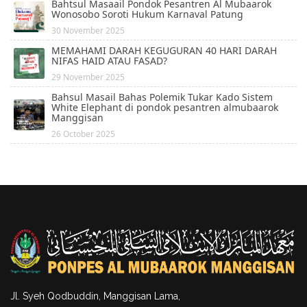
Bahtsul Masaail Pondok Pesantren Al Mubaarok
Wonosobo Soroti Hukum Karnaval Patung
30 November 2025
MEMAHAMI DARAH KEGUGURAN 40 HARI DARAH
NIFAS HAID ATAU FASAD?
29 November 2025
Bahsul Masail Bahas Polemik Tukar Kado Sistem
White Elephant di pondok pesantren almubaarok
Manggisan
26 October 2025
Jl. Syeh Qodbuddin, Manggisan Lama,