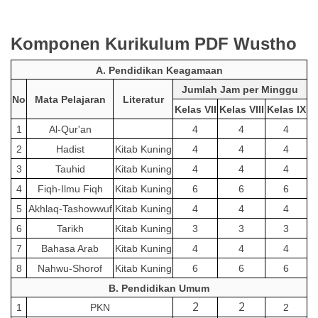
Komponen Kurikulum PDF Wustho
A. Pendidikan Keagamaan
Jumlah Jam per Minggu
No
Mata Pelajaran
Literatur
Kelas VII
Kelas VIII
Kelas IX
1
Al-Qur'an
4
4
4
2
Hadist
Kitab Kuning
4
4
4
3
Tauhid
Kitab Kuning
4
4
4
4
Fiqh-Ilmu Fiqh
Kitab Kuning
6
6
6
5
Akhlaq-Tashowwuf
Kitab Kuning
4
4
4
6
Tarikh
Kitab Kuning
3
3
3
7
Bahasa Arab
Kitab Kuning
4
4
4
8
Nahwu-Shorof
Kitab Kuning
6
6
6
B. Pendidikan Umum
2
2
1
PKN
2