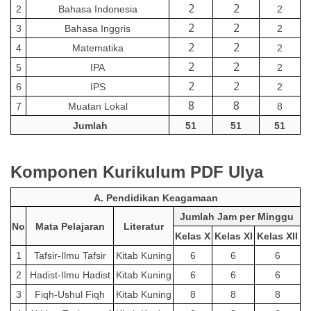
2
2
2
Bahasa Indonesia
2
2
2
3
Bahasa Inggris
2
2
2
4
Matematika
2
2
2
5
IPA
2
2
2
6
IPS
2
8
8
7
Muatan Lokal
8
Jumlah
51
51
51
Komponen Kurikulum PDF Ulya
A. Pendidikan Keagamaan
Jumlah Jam per Minggu
No
Mata Pelajaran
Literatur
Kelas X
Kelas XI
Kelas XII
1
Tafsir-Ilmu Tafsir
Kitab Kuning
6
6
6
2
Hadist-Ilmu Hadist
Kitab Kuning
6
6
6
3
Fiqh-Ushul Fiqh
Kitab Kuning
8
8
8