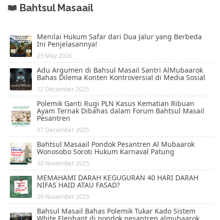
Bahtsul Masaail
Menilai Hukum Safar dari Dua Jalur yang Berbeda
Ini Penjelasannya!
23 May 2026
Adu Argumen di Bahsul Masail Santri AlMubaarok
Bahas Dilema Konten Kontroversial di Media Sosial
12 December 2025
Polemik Ganti Rugi PLN Kasus Kematian Ribuan
Ayam Ternak Dibahas dalam Forum Bahtsul Masail
Pesantren
07 December 2025
Bahtsul Masaail Pondok Pesantren Al Mubaarok
Wonosobo Soroti Hukum Karnaval Patung
30 November 2025
MEMAHAMI DARAH KEGUGURAN 40 HARI DARAH
NIFAS HAID ATAU FASAD?
29 November 2025
Bahsul Masail Bahas Polemik Tukar Kado Sistem
White Elephant di pondok pesantren almubaarok