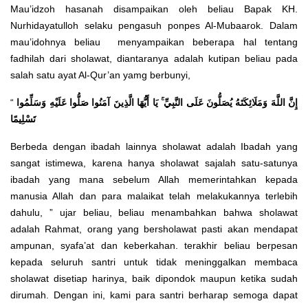
Mau’idzoh hasanah disampaikan oleh beliau Bapak KH.
Nurhidayatulloh selaku pengasuh ponpes Al-Mubaarok. Dalam
mau’idohnya beliau menyampaikan beberapa hal tentang
fadhilah dari sholawat, diantaranya adalah kutipan beliau pada
salah satu ayat Al-Qur’an yamg berbunyi,
“
إِنَّ اللَّهَ وَمَلَائِكَتَهُ يُصَلُّونَ عَلَى النَّبِيِّ ۚ يَا أَيُّهَا الَّذِينَ آمَنُوا صَلُّوا عَلَيْهِ وَسَلِّمُوا
تَسْلِيمًا
Berbeda dengan ibadah lainnya sholawat adalah Ibadah yang
sangat istimewa, karena hanya sholawat sajalah satu-satunya
ibadah yang mana sebelum Allah memerintahkan kepada
manusia Allah dan para malaikat telah melakukannya terlebih
dahulu, ” ujar beliau, beliau menambahkan bahwa sholawat
adalah Rahmat, orang yang bersholawat pasti akan mendapat
ampunan, syafa’at dan keberkahan. terakhir beliau berpesan
kepada seluruh santri untuk tidak meninggalkan membaca
sholawat disetiap harinya, baik dipondok maupun ketika sudah
dirumah. Dengan ini, kami para santri berharap semoga dapat